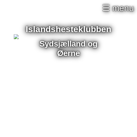
×
☰ menu
Islandshesteklubben
Sydsjælland og
Øerne