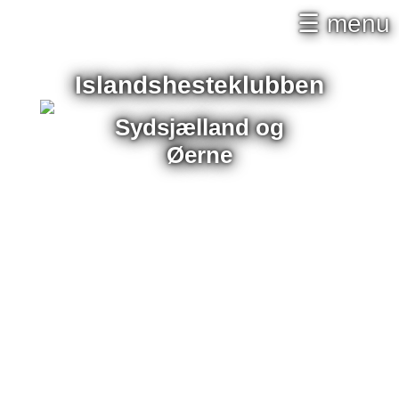
×
☰ menu
Islandshesteklubben
Sydsjælland og
Øerne