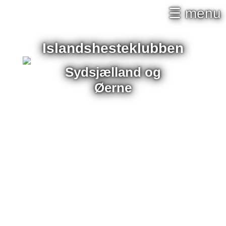
×
☰ menu
Islandshesteklubben
Sydsjælland og
Øerne